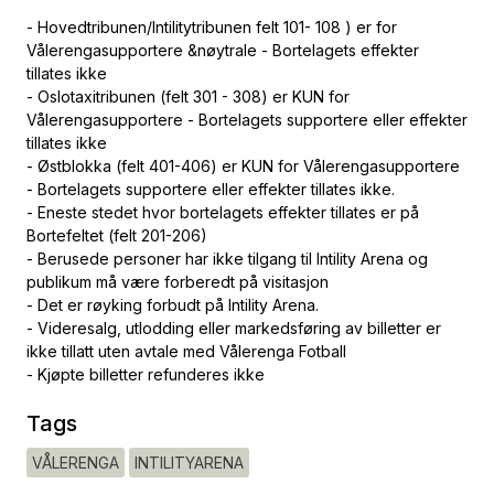
- Hovedtribunen/Intilitytribunen felt 101- 108 ) er for
Vålerengasupportere &nøytrale - Bortelagets effekter
tillates ikke
- Oslotaxitribunen (felt 301 - 308) er KUN for
Vålerengasupportere - Bortelagets supportere eller effekter
tillates ikke
- Østblokka (felt 401-406) er KUN for Vålerengasupportere
- Bortelagets supportere eller effekter tillates ikke.
- Eneste stedet hvor bortelagets effekter tillates er på
Bortefeltet (felt 201-206)
- Berusede personer har ikke tilgang til Intility Arena og
publikum må være forberedt på visitasjon
- Det er røyking forbudt på Intility Arena.
- Videresalg, utlodding eller markedsføring av billetter er
ikke tillatt uten avtale med Vålerenga Fotball
- Kjøpte billetter refunderes ikke
Tags
VÅLERENGA
INTILITYARENA