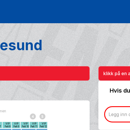
lesund
klikk på en 
Hvis du
bunen
P
VIP
VIP
VIP
VIP
VIP
 7
Felt 8
Felt 9
Felt 10
Felt 11
Felt 12