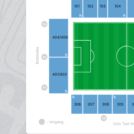
101
102
103
104
404/406
Østblokka
401/403
308
307
306
305
- Inngang
Oslo Taxi-t