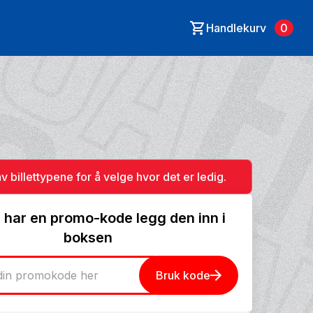
Handlekurv
0
av billettypene for å velge hvor det er ledig.
 har en promo-kode legg den inn i
boksen
Bruk kode