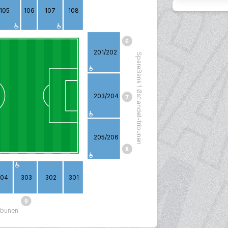
105
106
107
108
201/202
SpareBank 1 Østlandet-tribunen
203/204
205/206
304
303
302
301
ribunen