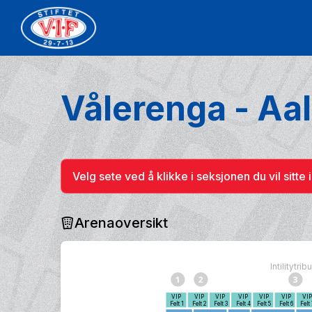
Vålerenga - Aa
Velg sete ved å klikke i seksjonen du vil sitte i
Arenaoversikt
Intilitytri
VIP
VIP
VIP
VIP
VIP
VIP
VI
Felt 1
Felt 2
Felt 3
Felt 4
Felt 5
Felt 6
Felt