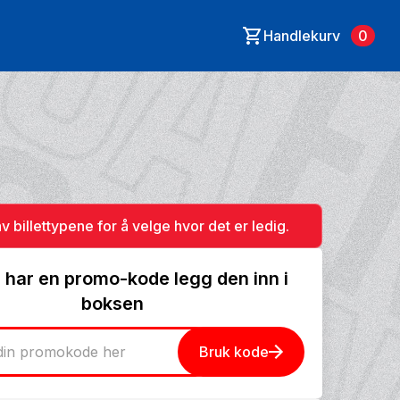
Handlekurv
0
av billettypene for å velge hvor det er ledig.
 har en promo-kode legg den inn i
boksen
Bruk kode