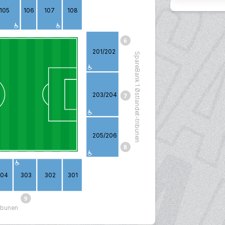
105
106
107
108
201/202
SpareBank 1 Østlandet-tribunen
203/204
205/206
304
303
302
301
ribunen