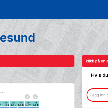
lesund
klikk på en 
Hvis du
bunen
P
VIP
VIP
VIP
VIP
VIP
 7
Felt 8
Felt 9
Felt 10
Felt 11
Felt 12