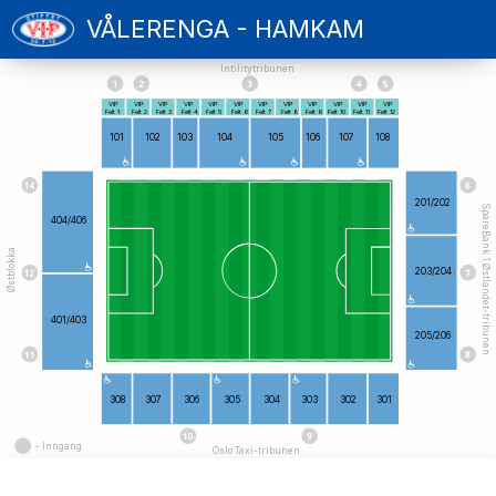
VÅLERENGA - HAMKAM
Intilitytribunen
VIP
VIP
VIP
VIP
VIP
VIP
VIP
VIP
VIP
VIP
VIP
VIP
Felt 1
Felt 2
Felt 3
Felt 4
Felt 5
Felt 6
Felt 7
Felt 8
Felt 9
Felt 10
Felt 11
Felt 12
101
102
103
104
105
106
107
108
201/202
SpareBank 1 Østlandet-tribunen
404/406
Østblokka
203/204
401/403
205/206
308
307
306
305
304
303
302
301
- Inngang
Oslo Taxi-tribunen