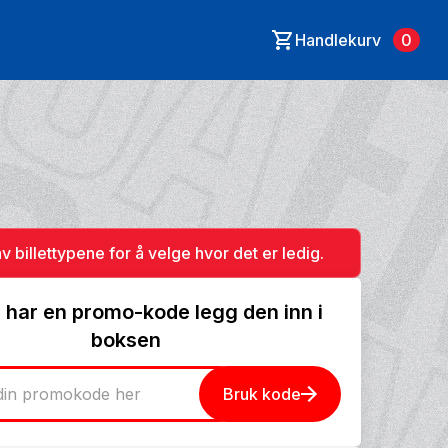
Handlekurv
0
av billettypene for å velge hvor det er ledig.
 har en promo-kode legg den inn i
boksen
Bruk kode