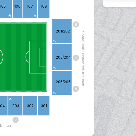
105
106
107
108
201/202
SpareBank 1 Østlandet-tribunen
203/204
205/206
304
303
302
301
ribunen