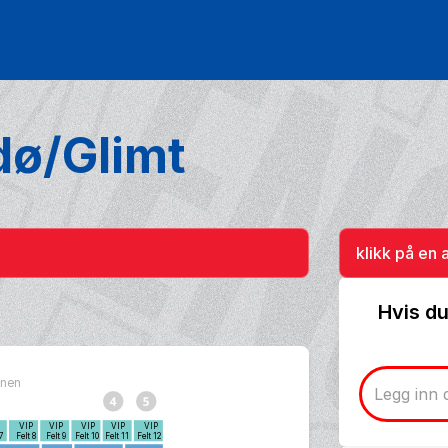
dø/Glimt
klikk på en 
Hvis du
bunen
P
VIP
VIP
VIP
VIP
VIP
 7
Felt 8
Felt 9
Felt 10
Felt 11
Felt 12