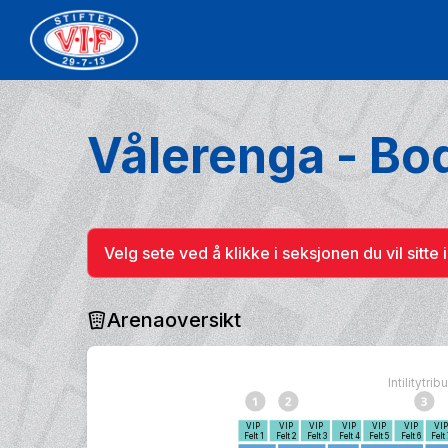
Vålerenga - Bo
Velg sete ved å klikke i seksjonen du vil sitte i
Arenaoversikt
Intilitytri
VIP
VIP
VIP
VIP
VIP
VIP
VI
Felt 1
Felt 2
Felt 3
Felt 4
Felt 5
Felt 6
Felt