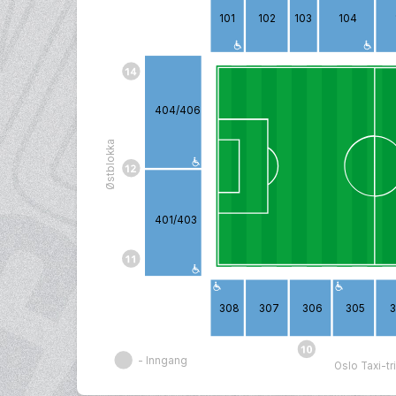
101
102
103
104
404/406
Østblokka
401/403
308
307
306
305
- Inngang
Oslo Taxi-t