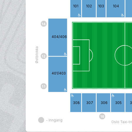
101
102
103
104
404/406
Østblokka
401/403
308
307
306
305
- Inngang
Oslo Taxi-t