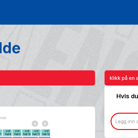
lde
klikk på en 
Hvis du
bunen
P
VIP
VIP
VIP
VIP
VIP
 7
Felt 8
Felt 9
Felt 10
Felt 11
Felt 12