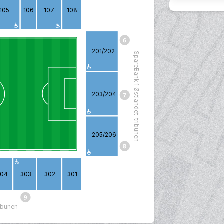
105
106
107
108
201/202
SpareBank 1 Østlandet-tribunen
203/204
205/206
304
303
302
301
ribunen