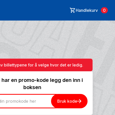
Handlekurv
0
av billettypene for å velge hvor det er ledig.
 har en promo-kode legg den inn i
boksen
Bruk kode