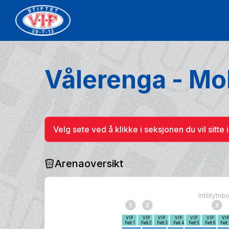
Vålerenga - Mo
Velg sete ved å klikke i seksjonen du vil sitte i
Arenaoversikt
Intilitytri
VIP
VIP
VIP
VIP
VIP
VIP
VI
Felt 1
Felt 2
Felt 3
Felt 4
Felt 5
Felt 6
Felt